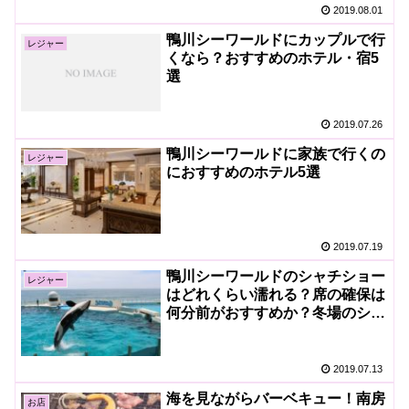
2019.08.01
鴨川シーワールドにカップルで行
レジャー
くなら？おすすめのホテル・宿5
選
2019.07.26
鴨川シーワールドに家族で行くの
レジャー
におすすめのホテル5選
2019.07.19
鴨川シーワールドのシャチショー
レジャー
はどれくらい濡れる？席の確保は
何分前がおすすめか？冬場のシャ
チショーの水かけは？
2019.07.13
海を見ながらバーベキュー！南房
お店